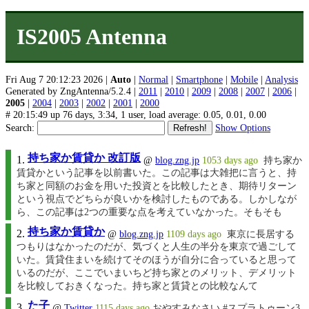
IS2005 Antenna
Fri Aug 7 20:12:23 2026 |
Auto
|
Normal
|
Smartphone
|
Mobile
|
Analysis
Generated by ZngAntenna/5.2.4 |
2011
|
2010
|
2009
|
2008
|
2007
|
2006
|
2005
|
2004
|
2003
|
2002
|
2001
|
2000
# 20:15:49 up 76 days, 3:34, 1 user, load average: 0.05, 0.01, 0.00
Search:
Show Options
持ち家か賃貸か 改訂版
@
blog.zng.jp
1053 days ago
持ち家か
賃貸かという記事を以前書いた。この記事は大雑把に言うと、持
ち家と同額のお金を用いた投資とを比較したとき、期待リターン
という視点でどちらが良いかを検討したものである。しかしなが
ら、この記事は2つの重要な点を考えていなかった。そもそも
持ち家か賃貸か
@
blog.zng.jp
1109 days ago
東京に長居する
つもりはなかったのだが、気づくと人生の半分を東京で過ごして
いた。賃貸住まいを続けてそのほうが自分に合っていると思って
いるのだが、ここでいまいちど持ち家とのメリット、デメリット
を比較しておきくなった。持ち家と賃貸との比較なんて
た子
@
Twitter
1115 days ago
おやすみなさい #スプラトゥーン3