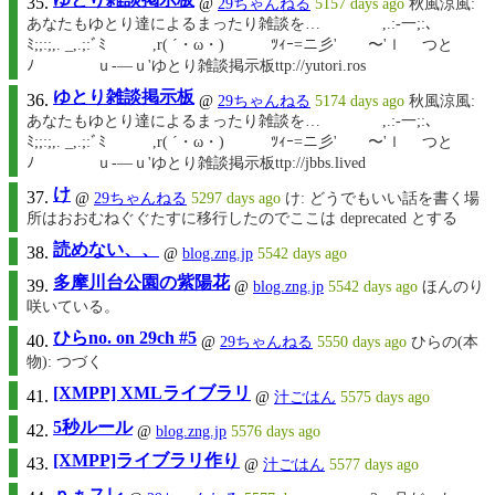
@
29ちゃんねる
5157 days ago
秋風涼風:
あなたもゆとり達によるまったり雑談を… ,.:-一;:､
ﾐ;;:;,. _,.;:ﾞﾐ ,r( ´・ω・) ﾂｨｰ=ニ彡' 〜'ｌ つと
ﾉ ｕ‐—ｕ'ゆとり雑談掲示板ttp://yutori.ros
ゆとり雑談掲示板
@
29ちゃんねる
5174 days ago
秋風涼風:
あなたもゆとり達によるまったり雑談を… ,.:-一;:､
ﾐ;;:;,. _,.;:ﾞﾐ ,r( ´・ω・) ﾂｨｰ=ニ彡' 〜'ｌ つと
ﾉ ｕ‐—ｕ'ゆとり雑談掲示板ttp://jbbs.lived
け
@
29ちゃんねる
5297 days ago
け: どうでもいい話を書く場
所はおおむねぐぐたすに移行したのでここは deprecated とする
読めない、、
@
blog.zng.jp
5542 days ago
多摩川台公園の紫陽花
@
blog.zng.jp
5542 days ago
ほんのり
咲いている。
ひらno. on 29ch #5
@
29ちゃんねる
5550 days ago
ひらの(本
物): つづく
[XMPP] XMLライブラリ
@
汁ごはん
5575 days ago
5秒ルール
@
blog.zng.jp
5576 days ago
[XMPP]ライブラリ作り
@
汁ごはん
5577 days ago
ｐぁスレ