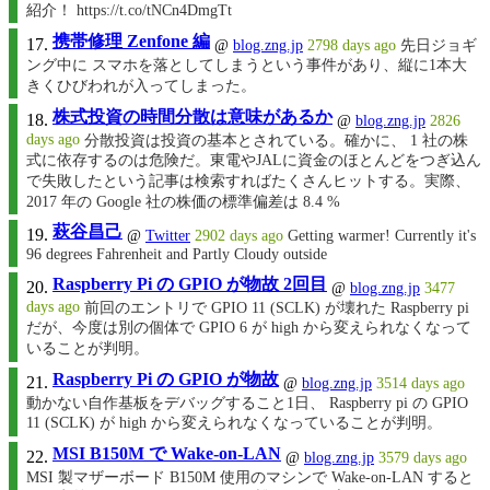
紹介！ https://t.co/tNCn4DmgTt
携帯修理 Zenfone 編
@
blog.zng.jp
2798 days ago
先日ジョギ
ング中に スマホを落としてしまうという事件があり、縦に1本大
きくひびわれが入ってしまった。
株式投資の時間分散は意味があるか
@
blog.zng.jp
2826
days ago
分散投資は投資の基本とされている。確かに、 1 社の株
式に依存するのは危険だ。東電やJALに資金のほとんどをつぎ込ん
で失敗したという記事は検索すればたくさんヒットする。実際、
2017 年の Google 社の株価の標準偏差は 8.4 %
萩谷昌己
@
Twitter
2902 days ago
Getting warmer! Currently it's
96 degrees Fahrenheit and Partly Cloudy outside
Raspberry Pi の GPIO が物故 2回目
@
blog.zng.jp
3477
days ago
前回のエントリで GPIO 11 (SCLK) が壊れた Raspberry pi
だが、今度は別の個体で GPIO 6 が high から変えられなくなって
いることが判明。
Raspberry Pi の GPIO が物故
@
blog.zng.jp
3514 days ago
動かない自作基板をデバッグすること1日、 Raspberry pi の GPIO
11 (SCLK) が high から変えられなくなっていることが判明。
MSI B150M で Wake-on-LAN
@
blog.zng.jp
3579 days ago
MSI 製マザーボード B150M 使用のマシンで Wake-on-LAN すると