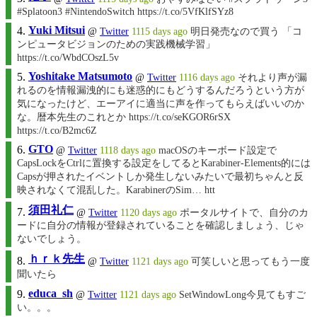
#Splatoon3 #NintendoSwitch https://t.co/5VfKlfSYz8
Yuki Mitsui
@
Twitter
1115 days ago
明日発売なので買う 「コ
ンピュータビジョンのための実践機械学習」
https://t.co/WbdCOszL5v
Yoshitake Matsumoto
@
Twitter
1116 days ago
それより声が漏
れるのを情報漏洩的にも迷惑的にもどうするんだろうという方が
気になったけど、エーアイに適当に声を作ってもらえばいいのか
な。暦本先生のこれとか https://t.co/seKGOR6rSX
https://t.co/B2mc6Z
GTO
@
Twitter
1118 days ago
macOSのキーボード設定で
CapsLockをCtrlに置換する設定をしてるとKarabiner-Elements的には
Capsが押されたイベントしか発生しないみたいで最初ちゃんと反
映されなくて混乱した。KarabinerのSim… htt
須田礼仁
@
Twitter
1120 days ago
ポータルサイトで、自分のカ
ードに自分の情報が登録されていることを確認しましょう、じゃ
ないでしょう。
ｈｒｋ先生
@
Twitter
1121 days ago
可笑しいと思ってもう一度
聞いたら
educa_sh
@
Twitter
1121 days ago
SetWindowLong今見てもすご
い。。。