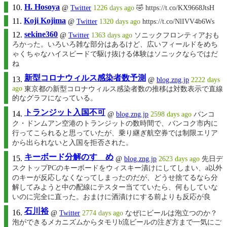
H. Hosoya
@
Twitter
1226 days ago
🤣 https://t.co/KX9668JtsH
Koji Kojima
@
Twitter
1320 days ago
https://t.co/NlIVV4b6Ws
sekine360
@
Twitter
1363 days ago
ソニックフロンティアおも
ろかった。いろいろ雑な部分はあるけど、広いフィールドをめち
ゃくちゃなハイスピードで駆け抜ける体験はソニックならではだ
ね
新型コロナウィルス感染者数予測
@
blog.zng.jp
2222 days
ago
東京都の新型コロナウィルス感染者数の推移は対数表示で直線
的なグラフになっている。
トランジット入国不可
@
blog.zng.jp
2598 days ago
バンコ
ク・ドンムアン空港のトランジットの数時間で、バンコク市内に
行ってこられると思っていたが、乗り継ぎ航空券では制限エリア
から出られないと入国を拒否された。
キーボード分解のすゝめ
@
blog.zng.jp
2623 days ago
先日デ
スクトップPCのキーボードをウィスキー漬けにしてしまい、a以外
のキーが反応しなくなってしまったのだが、どうせ捨てるなら分
解してみようと中の配線にテスター当てていたら、何もしていな
いのに完全に直った。おまけに酒漬けにする前よりも反応が良
石川裕
@
Twitter
2774 days ago
なぜにビールは泡立つのか？
泡ができるメカニズムからタモリb流ビールの注ぎ方まで一気にご