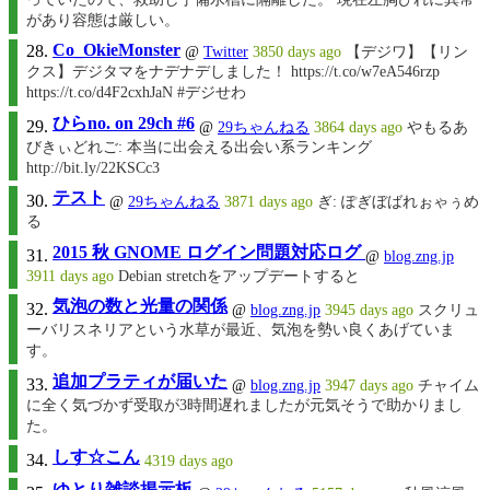
があり容態は厳しい。
Co_OkieMonster
@
Twitter
3850 days ago
【デジワ】【リン
クス】デジタマをナデナデしました！ https://t.co/w7eA546rzp
https://t.co/d4F2cxhJaN #デジせわ
ひらno. on 29ch #6
@
29ちゃんねる
3864 days ago
やもるあ
びきぃどれご: 本当に出会える出会い系ランキング
http://bit.ly/22KSCc3
テスト
@
29ちゃんねる
3871 days ago
ぎ: ぽぎぼばれぉゃぅめ
る
2015 秋 GNOME ログイン問題対応ログ
@
blog.zng.jp
3911 days ago
Debian stretchをアップデートすると
気泡の数と光量の関係
@
blog.zng.jp
3945 days ago
スクリュ
ーバリスネリアという水草が最近、気泡を勢い良くあげていま
す。
追加プラティが届いた
@
blog.zng.jp
3947 days ago
チャイム
に全く気づかず受取が3時間遅れましたが元気そうで助かりまし
た。
しす☆こん
4319 days ago
ゆとり雑談掲示板