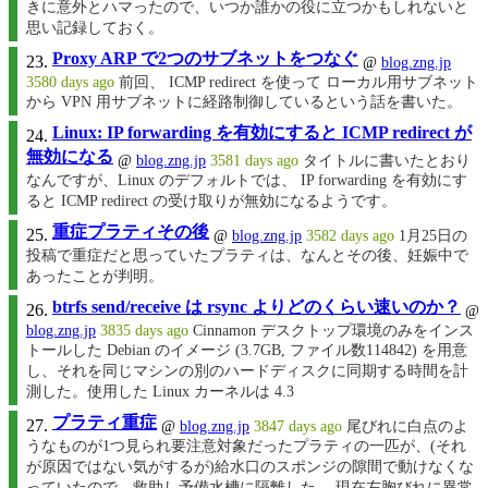
きに意外とハマったので、いつか誰かの役に立つかもしれないと
思い記録しておく。
Proxy ARP で2つのサブネットをつなぐ
@
blog.zng.jp
3580 days ago
前回、 ICMP redirect を使って ローカル用サブネット
から VPN 用サブネットに経路制御しているという話を書いた。
Linux: IP forwarding を有効にすると ICMP redirect が
無効になる
@
blog.zng.jp
3581 days ago
タイトルに書いたとおり
なんですが、Linux のデフォルトでは、 IP forwarding を有効にす
ると ICMP redirect の受け取りが無効になるようです。
重症プラティその後
@
blog.zng.jp
3582 days ago
1月25日の
投稿で重症だと思っていたプラティは、なんとその後、妊娠中で
あったことが判明。
btrfs send/receive は rsync よりどのくらい速いのか？
@
blog.zng.jp
3835 days ago
Cinnamon デスクトップ環境のみをインス
トールした Debian のイメージ (3.7GB, ファイル数114842) を用意
し、それを同じマシンの別のハードディスクに同期する時間を計
測した。使用した Linux カーネルは 4.3
プラティ重症
@
blog.zng.jp
3847 days ago
尾びれに白点のよ
うなものが1つ見られ要注意対象だったプラティの一匹が、(それ
が原因ではない気がするが)給水口のスポンジの隙間で動けなくな
っていたので、救助し予備水槽に隔離した。 現在左胸びれに異常