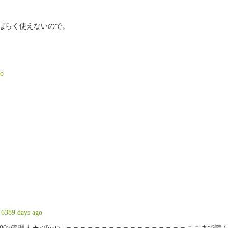
しばらく使えないので。
go
6389 days ago