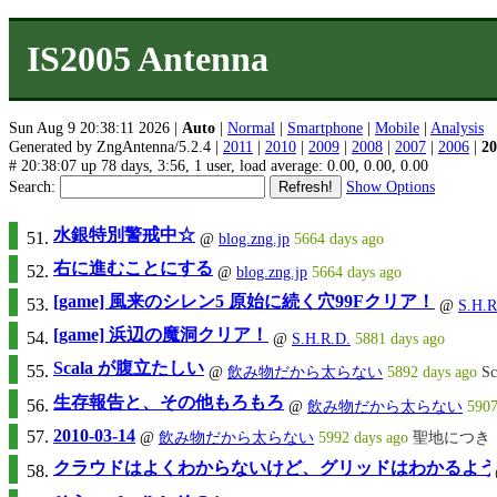
IS2005 Antenna
Sun Aug 9 20:38:11 2026 |
Auto
|
Normal
|
Smartphone
|
Mobile
|
Analysis
Generated by ZngAntenna/5.2.4 |
2011
|
2010
|
2009
|
2008
|
2007
|
2006
|
20
# 20:38:07 up 78 days, 3:56, 1 user, load average: 0.00, 0.00, 0.00
Search:
Show Options
水銀特別警戒中☆
@
blog.zng.jp
5664 days ago
右に進むことにする
@
blog.zng.jp
5664 days ago
[game] 風来のシレン5 原始に続く穴99Fクリア！
@
S.H.R
[game] 浜辺の魔洞クリア！
@
S.H.R.D.
5881 days ago
Scala が腹立たしい
@
飲み物だから太らない
5892 days ago
S
生存報告と、その他もろもろ
@
飲み物だから太らない
5907
2010-03-14
@
飲み物だから太らない
5992 days ago
聖地につき
クラウドはよくわからないけど、グリッドはわかるようになっ