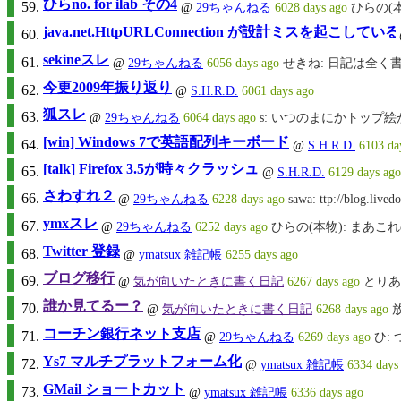
ひらno. for ilab その4
@
29ちゃんねる
6028 days ago
ひらの(
java.net.HttpURLConnection が設計ミスを起こしてい
sekineスレ
@
29ちゃんねる
6056 days ago
せきね: 日記は全く書かない
今更2009年振り返り
@
S.H.R.D.
6061 days ago
狐スレ
@
29ちゃんねる
6064 days ago
s: いつのまにかトップ
[win] Windows 7で英語配列キーボード
@
S.H.R.D.
6103 da
[talk] Firefox 3.5が時々クラッシュ
@
S.H.R.D.
6129 days ago
さわすれ２
@
29ちゃんねる
6228 days ago
sawa: ttp://blog.live
ymxスレ
@
29ちゃんねる
6252 days ago
ひらの(本物): まあ
Twitter 登録
@
ymatsux 雑記帳
6255 days ago
ブログ移行
@
気が向いたときに書く日記
6267 days ago
とりあ
誰か見てるー？
@
気が向いたときに書く日記
6268 days ago
コーチン銀行ネット支店
@
29ちゃんねる
6269 days ago
ひ:
Ys7 マルチプラットフォーム化
@
ymatsux 雑記帳
6334 days
GMail ショートカット
@
ymatsux 雑記帳
6336 days ago