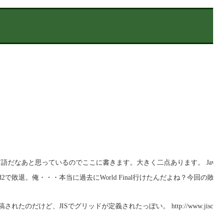
言語だなあと思っているのでここに書きます。大きく二点あります。 Ja
Round2で敗退。俺・・・本当に過去にWorld Final行けたんだよね？
されたのだけど、JISでグリッドが定義されたっぽい。 http://www.jisc.go.jp