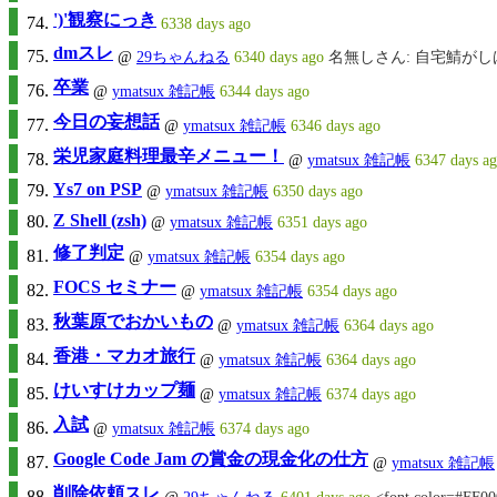
')'観察にっき
6338 days ago
dmスレ
@
29ちゃんねる
6340 days ago
名無しさん: 自宅鯖が
卒業
@
ymatsux 雑記帳
6344 days ago
今日の妄想話
@
ymatsux 雑記帳
6346 days ago
栄児家庭料理最辛メニュー！
@
ymatsux 雑記帳
6347 days a
Ys7 on PSP
@
ymatsux 雑記帳
6350 days ago
Z Shell (zsh)
@
ymatsux 雑記帳
6351 days ago
修了判定
@
ymatsux 雑記帳
6354 days ago
FOCS セミナー
@
ymatsux 雑記帳
6354 days ago
秋葉原でおかいもの
@
ymatsux 雑記帳
6364 days ago
香港・マカオ旅行
@
ymatsux 雑記帳
6364 days ago
けいすけカップ麺
@
ymatsux 雑記帳
6374 days ago
入試
@
ymatsux 雑記帳
6374 days ago
Google Code Jam の賞金の現金化の仕方
@
ymatsux 雑記帳
削除依頼スレ