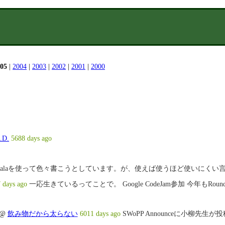
05
|
2004
|
2003
|
2002
|
2001
|
2000
.D.
5688 days ago
calaを使って色々書こうとしています。が、使えば使うほど使いにくい
 days ago
一応生きているってことで。 Google CodeJam参加 今年も
た件(JIS X7301について)
@
飲み物だから太らない
6011 days ago
SWoPP Announceに小柳先生が投稿