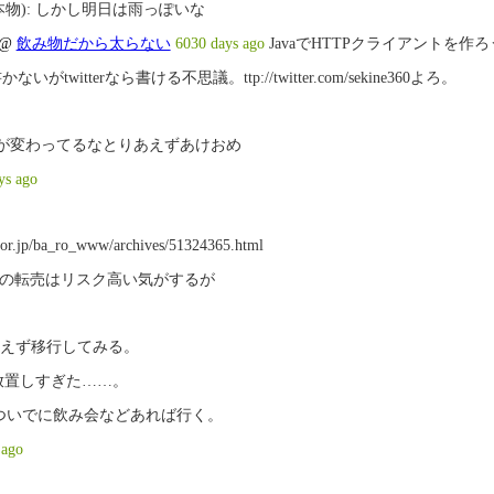
本物): しかし明日は雨っぽいな
る件
@
飲み物だから太らない
6030 days ago
JavaでHTTPクライアントを作ろう
がtwitterなら書ける不思議。ttp://twitter.com/sekine360よろ。
絵が変わってるなとりあえずあけおめ
ys ago
door.jp/ba_ro_www/archives/51324365.html
これの転売はリスク高い気がするが
えず移行してみる。
放置しすぎた……。
 ついでに飲み会などあれば行く。
 ago